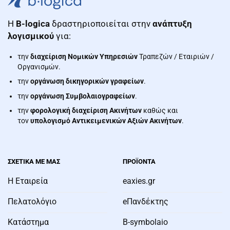
Η
B-logica
δραστηριοποιείται στην
ανάπτυξη
λογισμικού
για:
την
διαχείριση Νομικών Υπηρεσιών
Τραπεζών / Εταιριών /
Οργανισμών.
την
οργάνωση δικηγορικών γραφείων
.
την
οργάνωση Συμβολαιογραφείων
.
την
φορολογική διαχείριση Ακινήτων
καθώς και
τον
υπολογισμό Αντικειμενικών Αξιών Ακινήτων
.
ΣΧΕΤΙΚΑ ΜΕ ΜΑΣ
ΠΡΟΪΌΝΤΑ
Η Εταιρεία
eaxies.gr
Πελατολόγιο
eΠανδέκτης
Κατάστημα
B-symbolaio