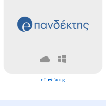
eΠανδέκτης