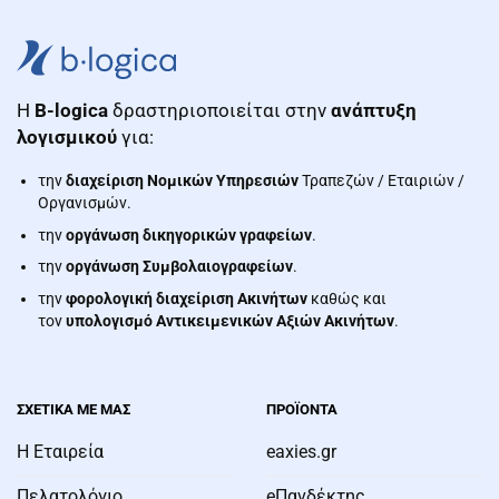
Η
B-logica
δραστηριοποιείται στην
ανάπτυξη
λογισμικού
για:
την
διαχείριση Νομικών Υπηρεσιών
Τραπεζών / Εταιριών /
Οργανισμών.
την
οργάνωση δικηγορικών γραφείων
.
την
οργάνωση Συμβολαιογραφείων
.
την
φορολογική διαχείριση Ακινήτων
καθώς και
τον
υπολογισμό Αντικειμενικών Αξιών Ακινήτων
.
ΣΧΕΤΙΚΑ ΜΕ ΜΑΣ
ΠΡΟΪΌΝΤΑ
Η Εταιρεία
eaxies.gr
Πελατολόγιο
eΠανδέκτης