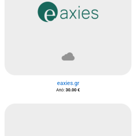
eaxies.gr
Από:
30.00
€