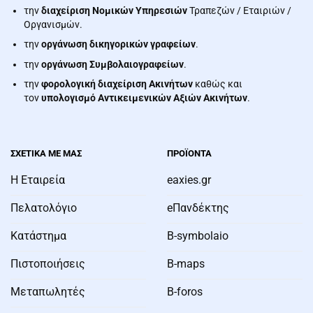
την
διαχείριση Νομικών Υπηρεσιών
Τραπεζών / Εταιριών /
Οργανισμών.
την
οργάνωση δικηγορικών γραφείων
.
την
οργάνωση Συμβολαιογραφείων
.
την
φορολογική διαχείριση Ακινήτων
καθώς και
τον
υπολογισμό Αντικειμενικών Αξιών Ακινήτων
.
ΣΧΕΤΙΚΑ ΜΕ ΜΑΣ
ΠΡΟΪΌΝΤΑ
Η Εταιρεία
eaxies.gr
Πελατολόγιο
eΠανδέκτης
Κατάστημα
B-symbolaio
Πιστοποιήσεις
B-maps
Μεταπωλητές
B-foros