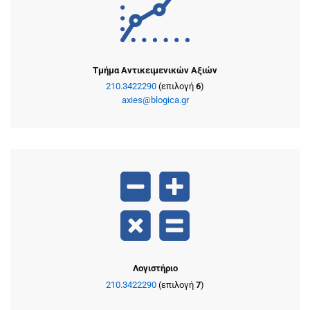
Τμήμα Αντικειμενικών Αξιών
210.3422290
(επιλογή
6
)
axies@blogica.gr
Λογιστήριο
210.3422290
(επιλογή
7
)